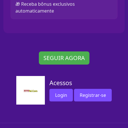
🎁 Receba bônus exclusivos
automaticamente
SEGUIR AGORA
Acessos
Login
Registrar-se