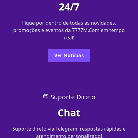
24/7
Fique por dentro de todas as novidades,
promoções e eventos da 7777M.Com em tempo
real!
Ver Notícias
💬 Suporte Direto
Chat
Suporte direto via Telegram, respostas rápidas e
atendimento personalizado!