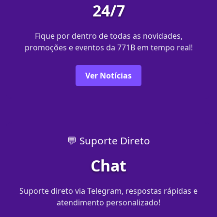
24/7
Fique por dentro de todas as novidades,
promoções e eventos da 771B em tempo real!
Ver Notícias
💬 Suporte Direto
Chat
Suporte direto via Telegram, respostas rápidas e
atendimento personalizado!