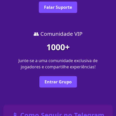
Falar Suporte
👥 Comunidade VIP
1000+
Junte-se a uma comunidade exclusiva de
jogadores e compartilhe experiências!
Entrar Grupo
📱 Como Seguir no Telegram