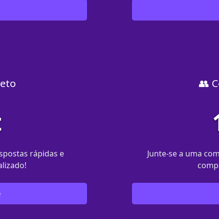
reto
👥 
t
espostas rápidas e
Junte-se a uma com
lizado!
compa
e