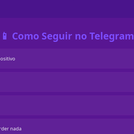
📱 Como Seguir no Telegram
ositivo
erder nada