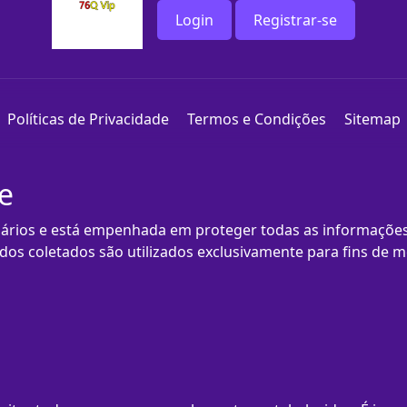
Login
Registrar-se
Políticas de Privacidade
Termos e Condições
Sitemap
de
suários e está empenhada em proteger todas as informações
os coletados são utilizados exclusivamente para fins de m