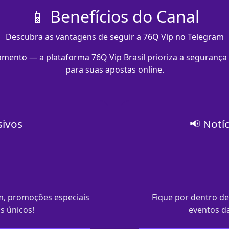
📱 Benefícios do Canal
Descubra as vantagens de seguir a 76Q Vip no Telegram
amento — a plataforma 76Q Vip Brasil prioriza a seguranç
para suas apostas online.
sivos
📢 Notí
m, promoções especiais
Fique por dentro d
s únicos!
eventos d