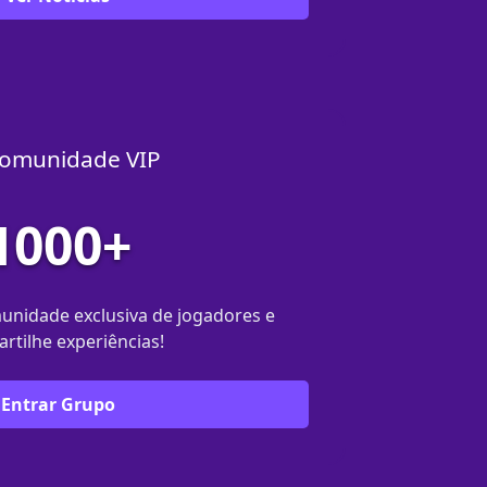
Comunidade VIP
1000+
unidade exclusiva de jogadores e
rtilhe experiências!
Entrar Grupo