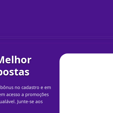
Melhor
postas
 bônus no cadastro e em
tem acesso a promoções
ualável. Junte-se aos