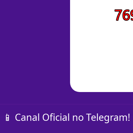
📱 Canal Oficial no Telegram!