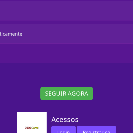
a
aticamente
SEGUIR AGORA
Acessos
Login
Registrar-se