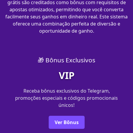
grátis são creditados como bônus com requisitos de
apostas otimizados, permitindo que você converta
facilmente seus ganhos em dinheiro real. Este sistema
oferece uma combinação perfeita de diversão e
oportunidade de ganho.
🎁 Bônus Exclusivos
VIP
Receba bônus exclusivos do Telegram,
promoções especiais e códigos promocionais
únicos!
Ver Bônus