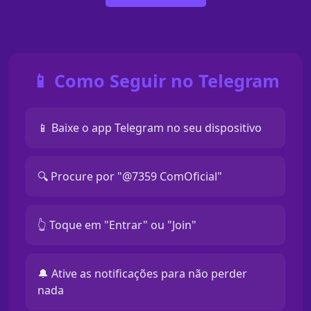
📱 Como Seguir no Telegram
📱 Baixe o app Telegram no seu dispositivo
🔍 Procure por "@7359 ComOficial"
👆 Toque em "Entrar" ou "Join"
🔔 Ative as notificações para não perder
nada