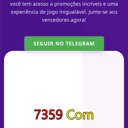
você tem acesso a promoções incríveis e uma
experiência de jogo inigualável. Junte-se aos
vencedores agora!
SEGUIR NO TELEGRAM