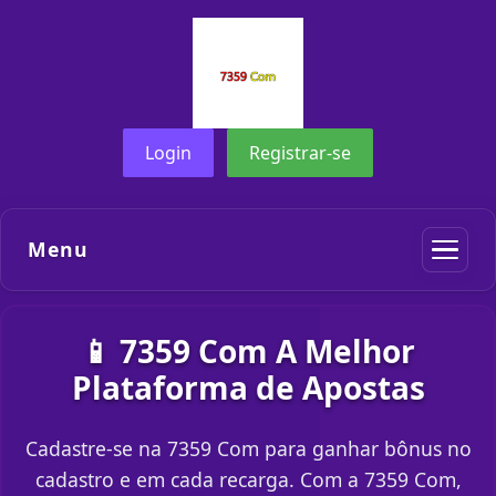
Login
Registrar-se
Menu
📱 7359 Com A Melhor
Plataforma de Apostas
Cadastre-se na 7359 Com para ganhar bônus no
cadastro e em cada recarga. Com a 7359 Com,