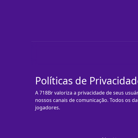
Políticas de Privacida
A 718Br valoriza a privacidade de seus usu
nossos canais de comunicação. Todos os dad
jogadores.