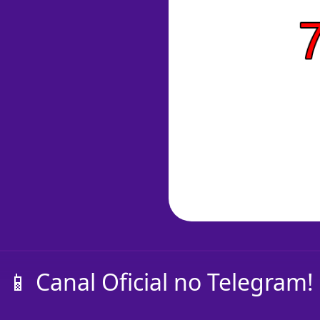
📱 Canal Oficial no Telegram!