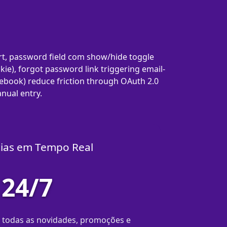
t, password field com show/hide toggle
ie), forgot password link triggering email-
acebook) reduce friction through OAuth 2.0
nual entry.
cias em Tempo Real
24/7
e todas as novidades, promoções e