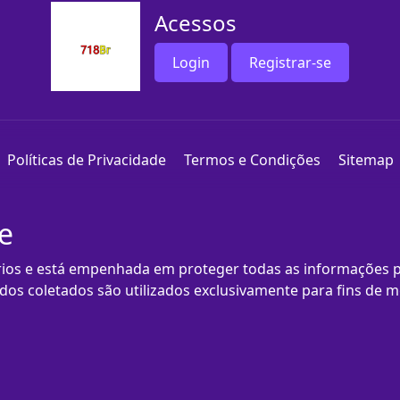
Acessos
Login
Registrar-se
Políticas de Privacidade
Termos e Condições
Sitemap
de
ários e está empenhada em proteger todas as informações 
os coletados são utilizados exclusivamente para fins de m