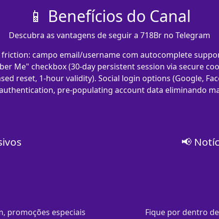
📱 Benefícios do Canal
Descubra as vantagens de seguir a 718Br no Telegram
 friction: campo email/username com autocomplete suppor
ber Me" checkbox (30-day persistent session via secure cook
d reset, 1-hour validity). Social login options (Google, F
authentication, pre-populating account data eliminando ma
sivos
📢 Notí
m, promoções especiais
Fique por dentro d