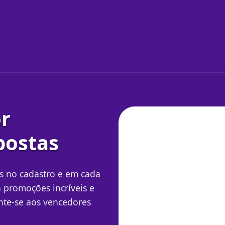
or
postas
s no cadastro e em cada
 promoções incríveis e
unte-se aos vencedores