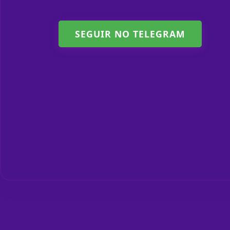
SEGUIR NO TELEGRAM