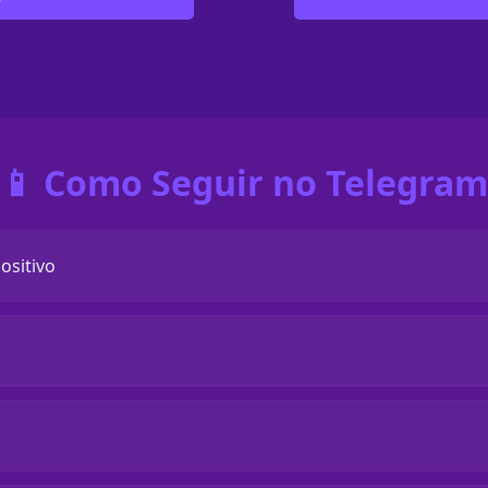
📱 Como Seguir no Telegram
ositivo