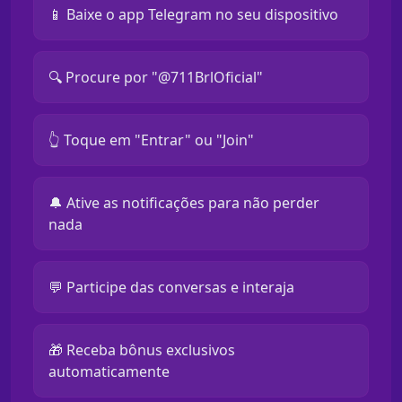
📱 Baixe o app Telegram no seu dispositivo
🔍 Procure por "@711BrlOficial"
👆 Toque em "Entrar" ou "Join"
🔔 Ative as notificações para não perder
nada
💬 Participe das conversas e interaja
🎁 Receba bônus exclusivos
automaticamente