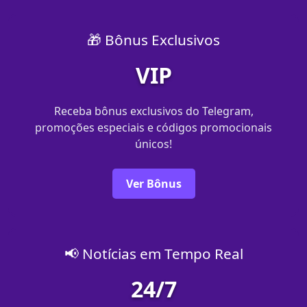
🎁 Bônus Exclusivos
VIP
Receba bônus exclusivos do Telegram,
promoções especiais e códigos promocionais
únicos!
Ver Bônus
📢 Notícias em Tempo Real
24/7