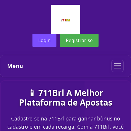
Login
Registrar-se
Menu
📱 711Brl A Melhor
Plataforma de Apostas
Cadastre-se na 711Brl para ganhar bônus no
cadastro e em cada recarga. Com a 711Brl, você