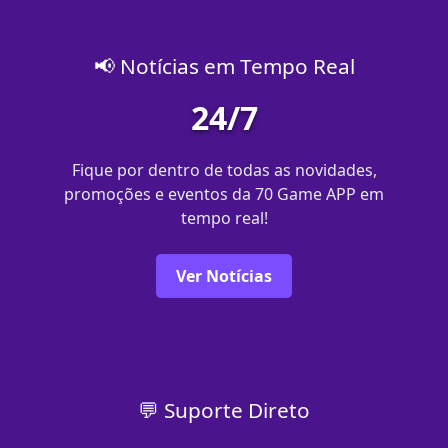
📢 Notícias em Tempo Real
24/7
Fique por dentro de todas as novidades,
promoções e eventos da 70 Game APP em
tempo real!
Ver Notícias
💬 Suporte Direto