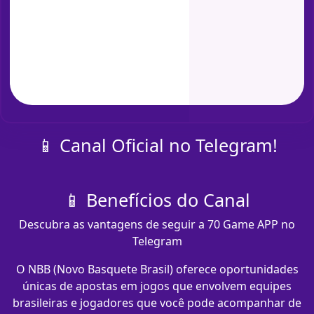
📱 Canal Oficial no Telegram!
📱 Benefícios do Canal
Descubra as vantagens de seguir a 70 Game APP no
Telegram
O NBB (Novo Basquete Brasil) oferece oportunidades
únicas de apostas em jogos que envolvem equipes
brasileiras e jogadores que você pode acompanhar de