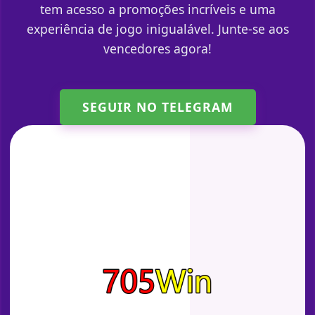
tem acesso a promoções incríveis e uma
experiência de jogo inigualável. Junte-se aos
vencedores agora!
SEGUIR NO TELEGRAM