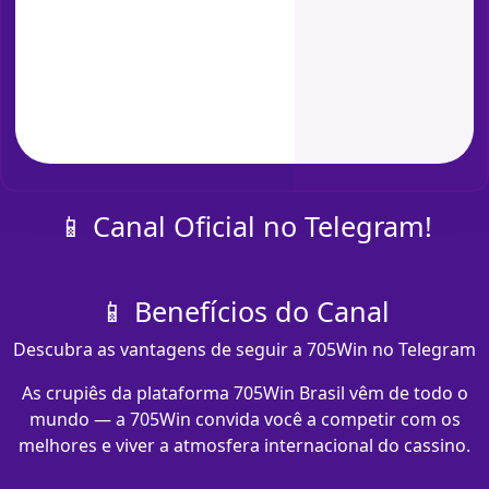
📱 Canal Oficial no Telegram!
📱 Benefícios do Canal
Descubra as vantagens de seguir a 705Win no Telegram
As crupiês da plataforma 705Win Brasil vêm de todo o
mundo — a 705Win convida você a competir com os
melhores e viver a atmosfera internacional do cassino.