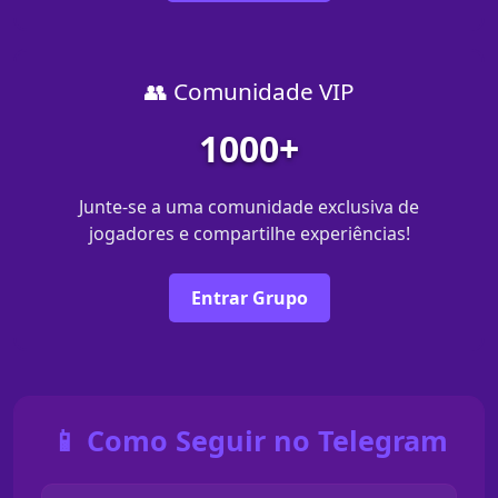
👥 Comunidade VIP
1000+
Junte-se a uma comunidade exclusiva de
jogadores e compartilhe experiências!
Entrar Grupo
📱 Como Seguir no Telegram