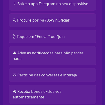
📱 Baixe o app Telegram no seu dispositivo
🔍 Procure por "@705WinOficial"
👆 Toque em "Entrar" ou "Join"
🔔 Ative as notificações para não perder
nada
💬 Participe das conversas e interaja
🎁 Receba bônus exclusivos
automaticamente