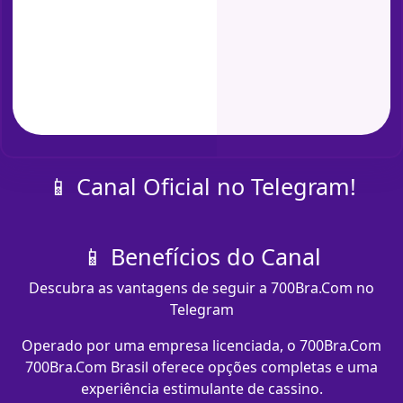
📱 Canal Oficial no Telegram!
📱 Benefícios do Canal
Descubra as vantagens de seguir a 700Bra.Com no
Telegram
Operado por uma empresa licenciada, o 700Bra.Com
700Bra.Com Brasil oferece opções completas e uma
experiência estimulante de cassino.