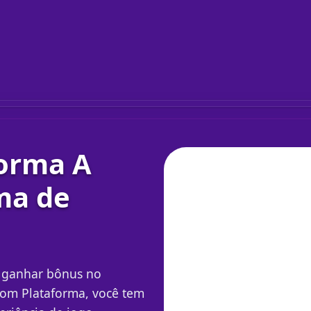
forma A
ma de
a ganhar bônus no
Com Plataforma, você tem