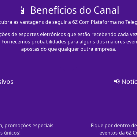
📱 Benefícios do Canal
ubra as vantagens de seguir a 6Z Com Plataforma no Tel
s de esportes eletrônicos que estão recebendo cada vez 
e. Fornecemos probabilidades para alguns dos maiores eve
apostas do que qualquer outra empresa.
sivos
📢 Notí
m, promoções especiais
Fique por dentro d
s únicos!
eventos da 6Z C