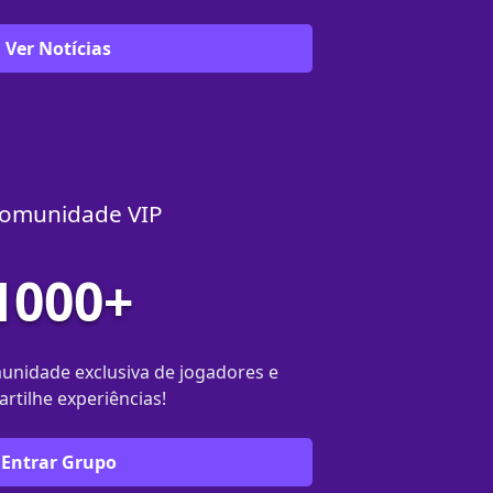
Ver Notícias
Comunidade VIP
1000+
unidade exclusiva de jogadores e
rtilhe experiências!
Entrar Grupo