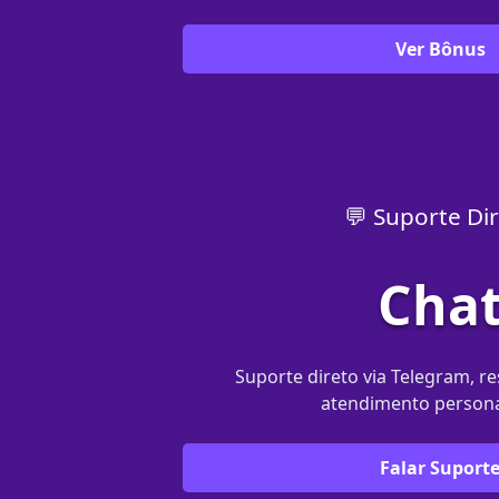
Ver Bônus
💬 Suporte Di
Cha
Suporte direto via Telegram, r
atendimento persona
Falar Suport