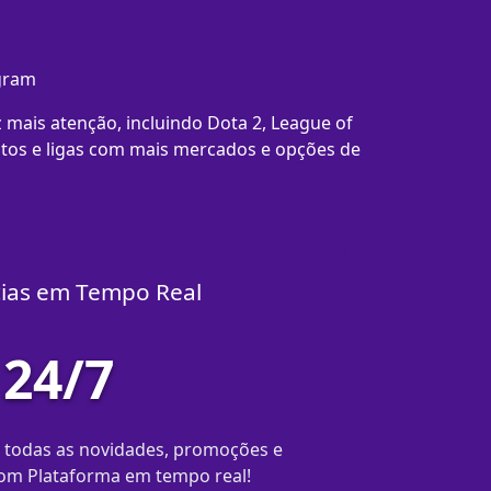
egram
mais atenção, incluindo Dota 2, League of
ntos e ligas com mais mercados e opções de
cias em Tempo Real
24/7
e todas as novidades, promoções e
om Plataforma em tempo real!