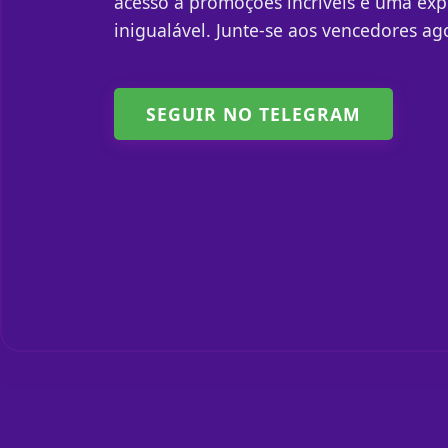
acesso a promoções incríveis e uma exp
inigualável. Junte-se aos vencedores ag
SEGUIR NO TELEGRAM