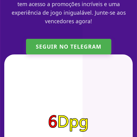
tem acesso a promoções incríveis e uma
experiência de jogo inigualável. Junte-se aos
vencedores agora!
SEGUIR NO TELEGRAM