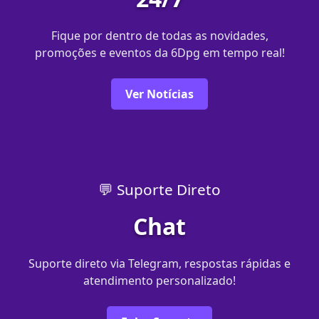
Fique por dentro de todas as novidades,
promoções e eventos da 6Dpg em tempo real!
Ver Notícias
💬 Suporte Direto
Chat
Suporte direto via Telegram, respostas rápidas e
atendimento personalizado!