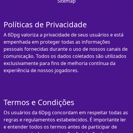
Sitemap
Políticas de Privacidade
A 6Dpg valoriza a privacidade de seus usuários e está
empenhada em proteger todas as informações
pessoais fornecidas durante o uso de nossos canais de
comunicação. Todos os dados coletados são utilizados
exclusivamente para fins de melhoria contínua da
experiência de nossos jogadores.
Termos e Condições
Os usuários da 6Dpg concordam em respeitar todas as
regras e regulamentos estabelecidos. É importante ler
e entender todos os termos antes de participar de