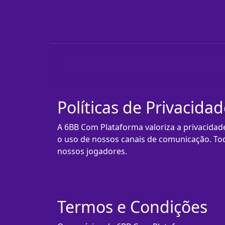
Políticas de Privacida
A 6BB Com Plataforma valoriza a privacida
o uso de nossos canais de comunicação. Tod
nossos jogadores.
Termos e Condições