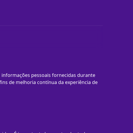
s informações pessoais fornecidas durante
fins de melhoria contínua da experiência de