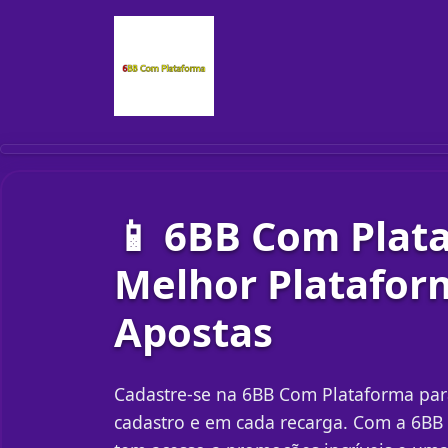
📱 6BB Com Plat
Melhor Platafor
Apostas
Cadastre-se na 6BB Com Plataforma pa
cadastro e em cada recarga. Com a 6BB