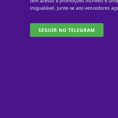
tem acesso a promoções incríveis e uma
inigualável. Junte-se aos vencedores ag
SEGUIR NO TELEGRAM