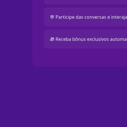
💬 Participe das conversas e interaj
🎁 Receba bônus exclusivos autom