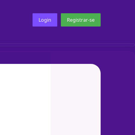
Login
Registrar-se