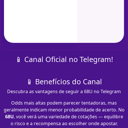
📱 Canal Oficial no Telegram!
📱 Benefícios do Canal
Descubra as vantagens de seguir a 68U no Telegram
Odds mais altas podem parecer tentadoras, mas
geralmente indicam menor probabilidade de acerto. No
68U
, você verá uma variedade de cotações — equilibre
o risco e a recompensa ao escolher onde apostar.