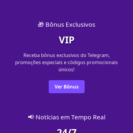
🎁 Bônus Exclusivos
VIP
Receba bônus exclusivos do Telegram,
promoções especiais e códigos promocionais
únicos!
Ver Bônus
📢 Notícias em Tempo Real
24/7