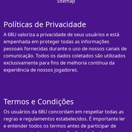
Sitemap
Políticas de Privacidade
A 68U valoriza a privacidade de seus usuários e está
empenhada em proteger todas as informações
pessoais fornecidas durante o uso de nossos canais de
comunicação. Todos os dados coletados são utilizados
exclusivamente para fins de melhoria contínua da
experiência de nossos jogadores.
Termos e Condições
Os usuários da 68U concordam em respeitar todas as
regras e regulamentos estabelecidos. É importante ler
e entender todos os termos antes de participar de