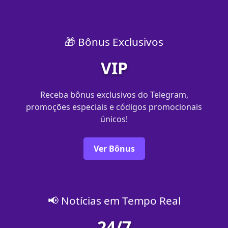
🎁 Bônus Exclusivos
VIP
Receba bônus exclusivos do Telegram,
promoções especiais e códigos promocionais
únicos!
Ver Bônus
📢 Notícias em Tempo Real
24/7