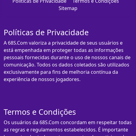
Políticas de Privacidade
Termos e Condições
Sitemap
Políticas de Privacidade
A 68S.Com valoriza a privacidade de seus usuários e
está empenhada em proteger todas as informações
pessoais fornecidas durante o uso de nossos canais de
comunicação. Todos os dados coletados são utilizados
exclusivamente para fins de melhoria contínua da
experiência de nossos jogadores.
Termos e Condições
Os usuários da 68S.Com concordam em respeitar todas
as regras e regulamentos estabelecidos. É importante