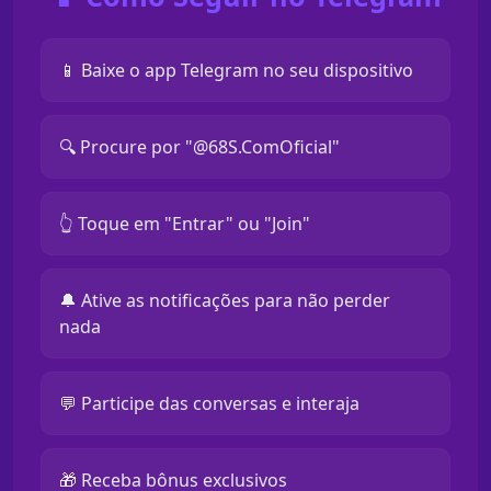
📱 Baixe o app Telegram no seu dispositivo
🔍 Procure por "@68S.ComOficial"
👆 Toque em "Entrar" ou "Join"
🔔 Ative as notificações para não perder
nada
💬 Participe das conversas e interaja
🎁 Receba bônus exclusivos