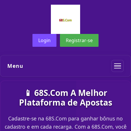
Login
Registrar-se
Menu
📱 68S.Com A Melhor
Plataforma de Apostas
Cadastre-se na 68S.Com para ganhar bônus no
cadastro e em cada recarga. Com a 68S.Com, você