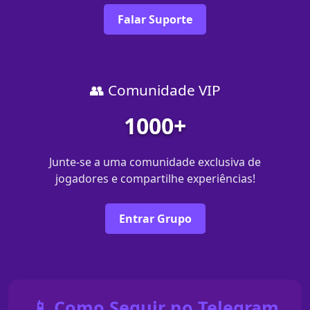
Falar Suporte
👥 Comunidade VIP
1000+
Junte-se a uma comunidade exclusiva de
jogadores e compartilhe experiências!
Entrar Grupo
📱 Como Seguir no Telegram