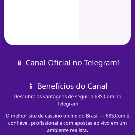
📱 Canal Oficial no Telegram!
📱 Benefícios do Canal
Descubra as vantagens de seguir a 68S.Com no
Telegram
O melhor site de cassino online do Brasil — 68S.Com é
confiável, profissional e com apostas ao vivo em um
ambiente realista.