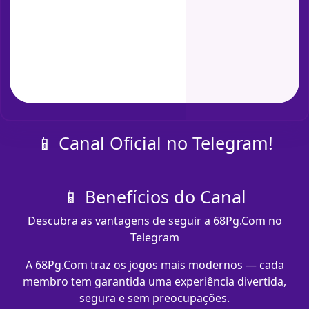
📱 Canal Oficial no Telegram!
📱 Benefícios do Canal
Descubra as vantagens de seguir a 68Pg.Com no
Telegram
A 68Pg.Com traz os jogos mais modernos — cada
membro tem garantida uma experiência divertida,
segura e sem preocupações.