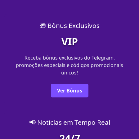
🎁 Bônus Exclusivos
VIP
Receba bônus exclusivos do Telegram,
promoções especiais e códigos promocionais
únicos!
Ver Bônus
📢 Notícias em Tempo Real
24/7