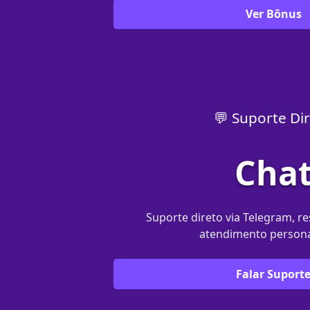
Ver Bônus
💬 Suporte Di
Cha
Suporte direto via Telegram, r
atendimento persona
Falar Suport