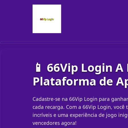
📱 66Vip Login A
Plataforma de A
Cadastre-se na 66Vip Login para ganha
cada recarga. Com a 66Vip Login, você
incríveis e uma experiência de jogo inig
vencedores agora!