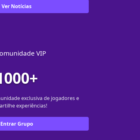
Ver Notícias
Comunidade VIP
1000+
unidade exclusiva de jogadores e
rtilhe experiências!
Entrar Grupo