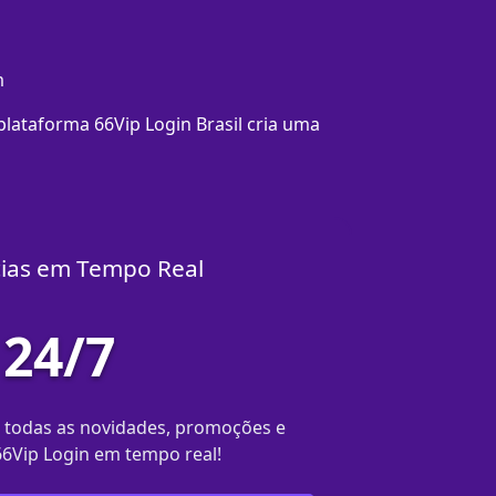
m
plataforma 66Vip Login Brasil cria uma
cias em Tempo Real
24/7
e todas as novidades, promoções e
66Vip Login em tempo real!