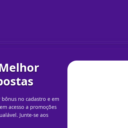
 Melhor
postas
r bônus no cadastro e em
 tem acesso a promoções
ualável. Junte-se aos