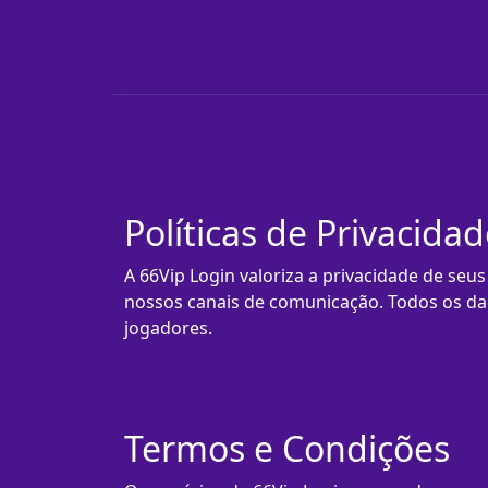
Políticas de Privacida
A 66Vip Login valoriza a privacidade de se
nossos canais de comunicação. Todos os dad
jogadores.
Termos e Condições