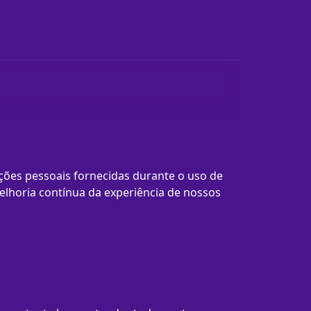
ções pessoais fornecidas durante o uso de
elhoria contínua da experiência de nossos