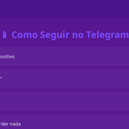
📱 Como Seguir no Telegram
ositivo
"
erder nada