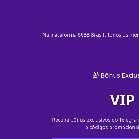
Na plataforma 66BB Brasil , todos os m
🎁 Bônus Exclu
VIP
Receba bônus exclusivos do Telegra
e códigos promocionai