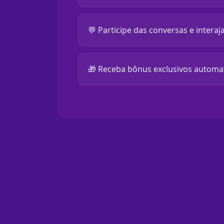
💬 Participe das conversas e interaj
🎁 Receba bônus exclusivos autom