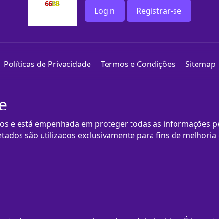
Login
Registrar-se
Políticas de Privacidade
Termos e Condições
Sitemap
de
rios e está empenhada em proteger todas as informações p
tados são utilizados exclusivamente para fins de melhoria