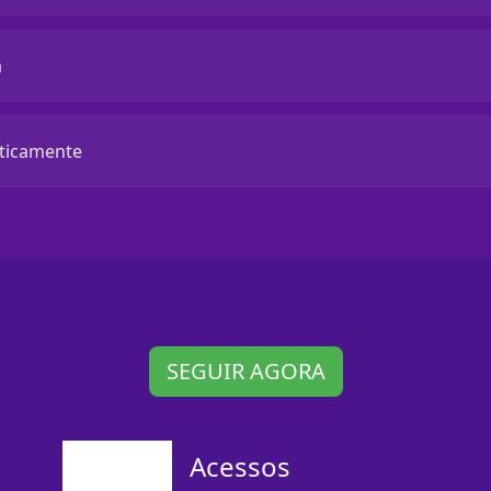
a
aticamente
SEGUIR AGORA
Acessos