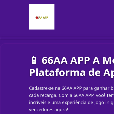
📱 66AA APP A M
Plataforma de A
Cadastre-se na 66AA APP para ganhar b
cada recarga. Com a 66AA APP, você te
incríveis e uma experiência de jogo inig
vencedores agora!