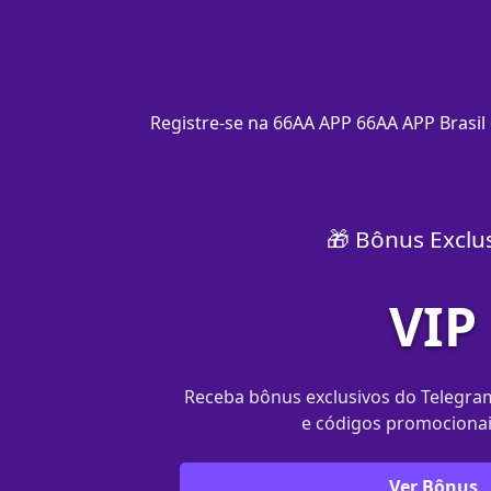
Registre-se na 66AA APP 66AA APP Brasil
🎁 Bônus Exclu
VIP
Receba bônus exclusivos do Telegra
e códigos promocionai
Ver Bônus