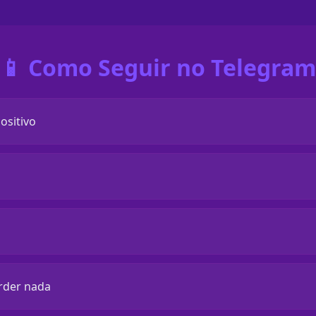
📱 Como Seguir no Telegram
ositivo
erder nada