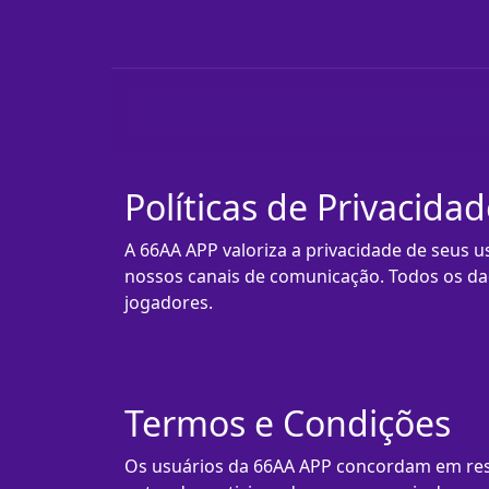
Políticas de Privacida
A 66AA APP valoriza a privacidade de seus 
nossos canais de comunicação. Todos os dad
jogadores.
Termos e Condições
Os usuários da 66AA APP concordam em resp