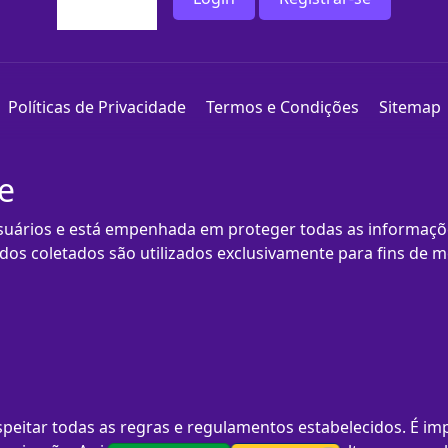
Políticas de Privacidade
Termos e Condições
Sitemap
de
usuários e está empenhada em proteger todas as informaçõ
os coletados são utilizados exclusivamente para fins de m
eitar todas as regras e regulamentos estabelecidos. É imp