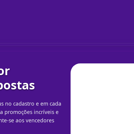
or
postas
us no cadastro e em cada
a promoções incríveis e
unte-se aos vencedores