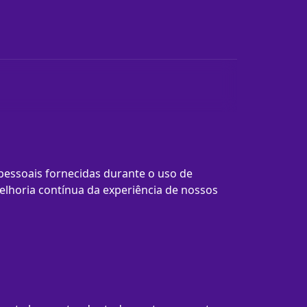
pessoais fornecidas durante o uso de
elhoria contínua da experiência de nossos