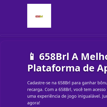
📱 658Brl A Melh
Plataforma de A
Cadastre-se na 658Brl para ganhar bôn
recarga. Com a 658Brl, você tem acesso 
uma experiência de jogo inigualável. J
agora!