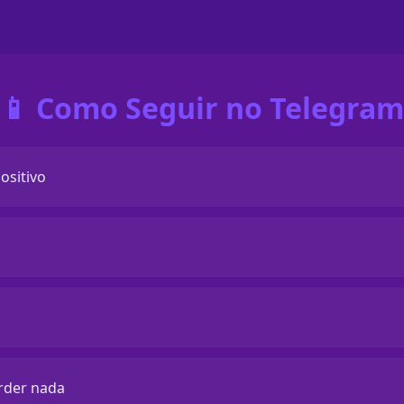
📱 Como Seguir no Telegram
ositivo
erder nada