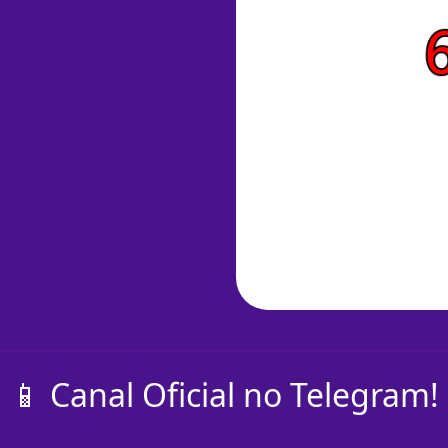
📱 Canal Oficial no Telegram!