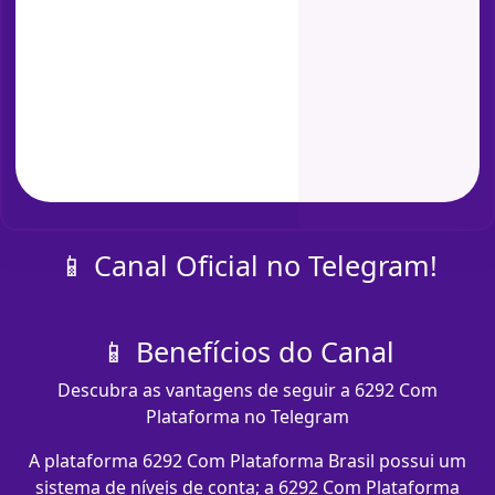
📱 Canal Oficial no Telegram!
📱 Benefícios do Canal
Descubra as vantagens de seguir a 6292 Com
Plataforma no Telegram
A plataforma 6292 Com Plataforma Brasil possui um
sistema de níveis de conta; a 6292 Com Plataforma