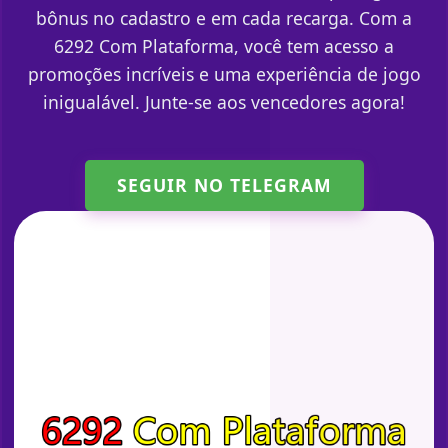
bônus no cadastro e em cada recarga. Com a
6292 Com Plataforma, você tem acesso a
promoções incríveis e uma experiência de jogo
inigualável. Junte-se aos vencedores agora!
SEGUIR NO TELEGRAM