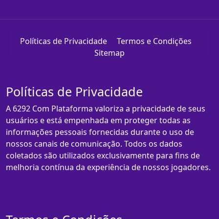
Políticas de Privacidade
Termos e Condições
Sitemap
Políticas de Privacidade
A 6292 Com Plataforma valoriza a privacidade de seus
usuários e está empenhada em proteger todas as
informações pessoais fornecidas durante o uso de
nossos canais de comunicação. Todos os dados
coletados são utilizados exclusivamente para fins de
melhoria contínua da experiência de nossos jogadores.