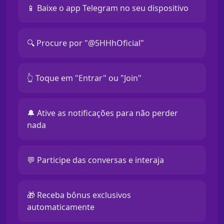
📱 Baixe o app Telegram no seu dispositivo
🔍 Procure por "@5HHhOficial"
👆 Toque em "Entrar" ou "Join"
🔔 Ative as notificações para não perder
nada
💬 Participe das conversas e interaja
🎁 Receba bônus exclusivos
automaticamente