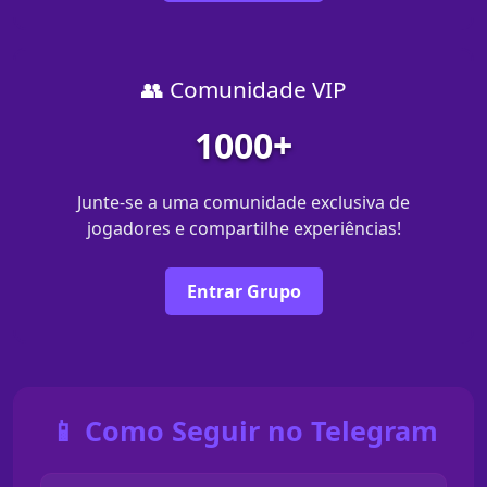
👥 Comunidade VIP
1000+
Junte-se a uma comunidade exclusiva de
jogadores e compartilhe experiências!
Entrar Grupo
📱 Como Seguir no Telegram