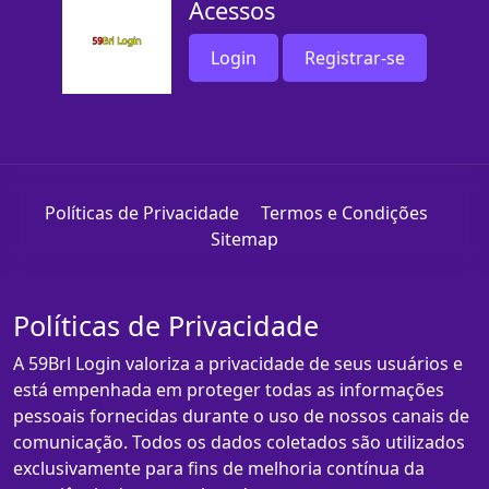
Acessos
Login
Registrar-se
Políticas de Privacidade
Termos e Condições
Sitemap
Políticas de Privacidade
A 59Brl Login valoriza a privacidade de seus usuários e
está empenhada em proteger todas as informações
pessoais fornecidas durante o uso de nossos canais de
comunicação. Todos os dados coletados são utilizados
exclusivamente para fins de melhoria contínua da