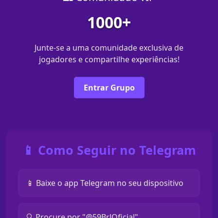
1000+
Junte-se a uma comunidade exclusiva de
jogadores e compartilhe experiências!
Entrar Grupo
📱 Como Seguir no Telegram
📱 Baixe o app Telegram no seu dispositivo
🔍 Procure por "@59BrlOficial"