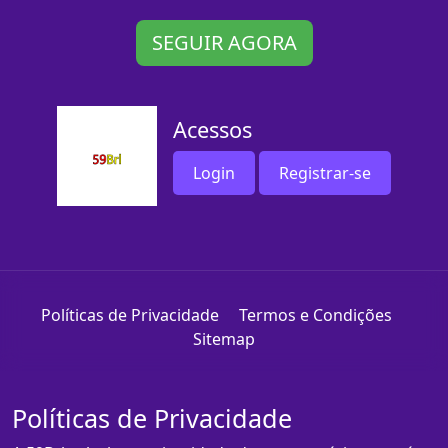
SEGUIR AGORA
Acessos
Login
Registrar-se
Políticas de Privacidade
Termos e Condições
Sitemap
Políticas de Privacidade