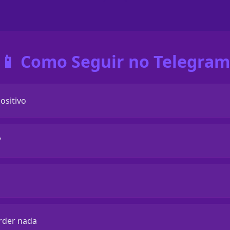
📱 Como Seguir no Telegram
ositivo
"
erder nada