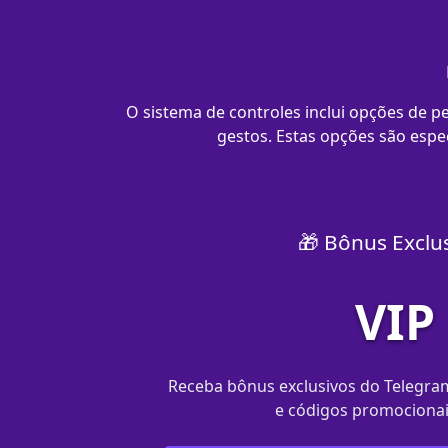
O sistema de controles inclui opções de p
gestos. Estas opções são espe
🎁 Bônus Exclu
VIP
Receba bônus exclusivos do Telegra
e códigos promocionai