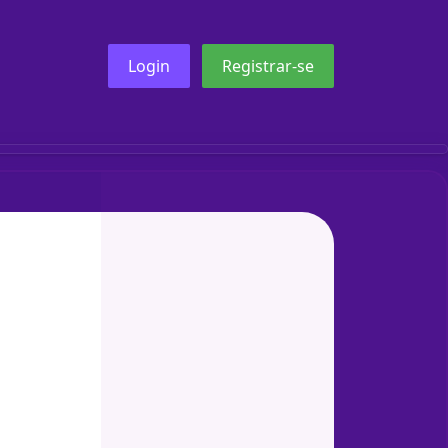
Login
Registrar-se