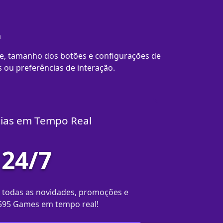
m
que, tamanho dos botões e configurações de
 ou preferências de interação.
cias em Tempo Real
24/7
e todas as novidades, promoções e
595 Games em tempo real!