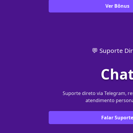
Ver Bônus
💬 Suporte Di
Cha
Suporte direto via Telegram, r
atendimento persona
Falar Suport