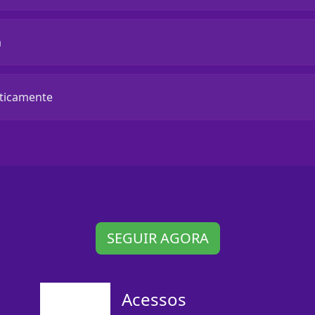
a
aticamente
SEGUIR AGORA
Acessos