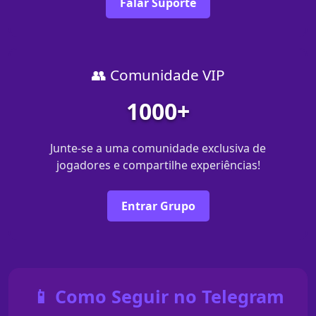
Falar Suporte
👥 Comunidade VIP
1000+
Junte-se a uma comunidade exclusiva de
jogadores e compartilhe experiências!
Entrar Grupo
📱 Como Seguir no Telegram