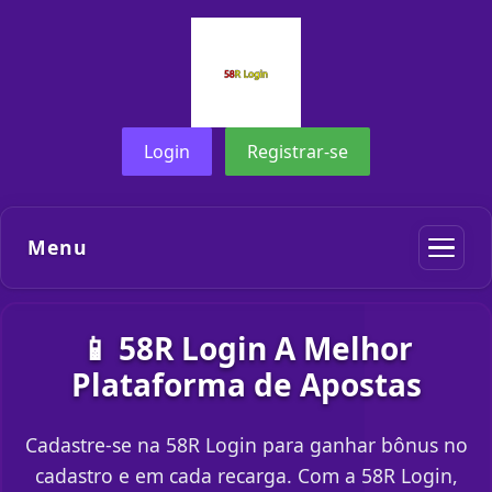
Login
Registrar-se
Menu
📱 58R Login A Melhor
Plataforma de Apostas
Cadastre-se na 58R Login para ganhar bônus no
cadastro e em cada recarga. Com a 58R Login,