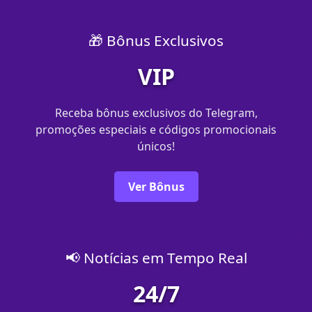
🎁 Bônus Exclusivos
VIP
Receba bônus exclusivos do Telegram,
promoções especiais e códigos promocionais
únicos!
Ver Bônus
📢 Notícias em Tempo Real
24/7