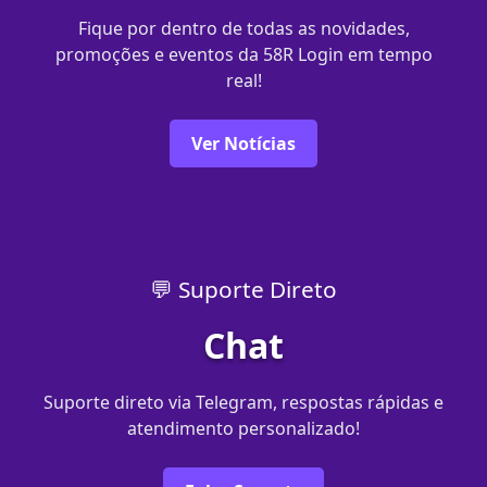
Fique por dentro de todas as novidades,
promoções e eventos da 58R Login em tempo
real!
Ver Notícias
💬 Suporte Direto
Chat
Suporte direto via Telegram, respostas rápidas e
atendimento personalizado!