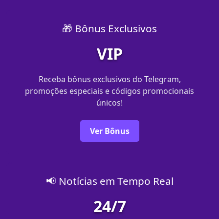
🎁 Bônus Exclusivos
VIP
Receba bônus exclusivos do Telegram,
promoções especiais e códigos promocionais
únicos!
Ver Bônus
📢 Notícias em Tempo Real
24/7