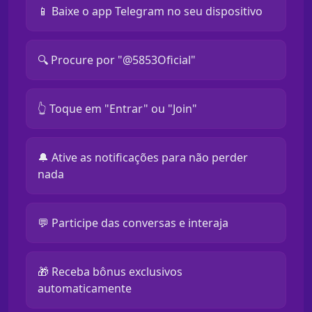
📱 Baixe o app Telegram no seu dispositivo
🔍 Procure por "@5853Oficial"
👆 Toque em "Entrar" ou "Join"
🔔 Ative as notificações para não perder
nada
💬 Participe das conversas e interaja
🎁 Receba bônus exclusivos
automaticamente