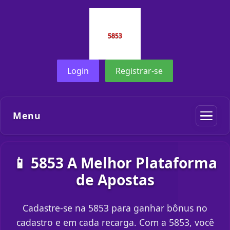
Login
Registrar-se
Menu
📱 5853 A Melhor Plataforma
de Apostas
Cadastre-se na 5853 para ganhar bônus no
cadastro e em cada recarga. Com a 5853, você