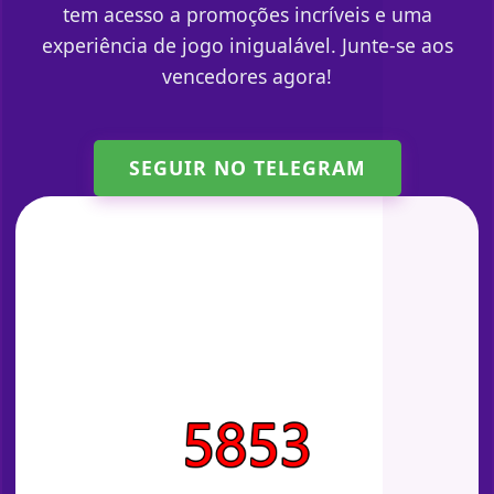
tem acesso a promoções incríveis e uma
experiência de jogo inigualável. Junte-se aos
vencedores agora!
SEGUIR NO TELEGRAM