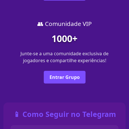
👥 Comunidade VIP
1000+
Junte-se a uma comunidade exclusiva de
jogadores e compartilhe experiências!
Entrar Grupo
📱 Como Seguir no Telegram