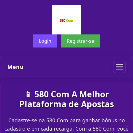
Login
Registrar-se
Menu
📱 580 Com A Melhor
Plataforma de Apostas
Cadastre-se na 580 Com para ganhar bônus no
cadastro e em cada recarga. Com a 580 Com, você