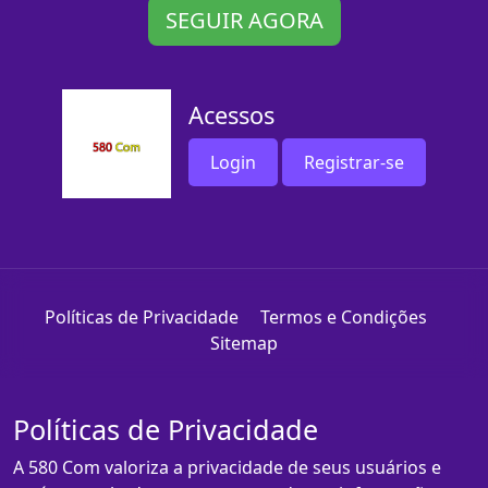
SEGUIR AGORA
Acessos
Login
Registrar-se
Políticas de Privacidade
Termos e Condições
Sitemap
Políticas de Privacidade
A 580 Com valoriza a privacidade de seus usuários e