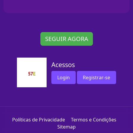
SEGUIR AGORA
Acessos
Login
Registrar-se
Políticas de Privacidade
Termos e Condições
Sitemap