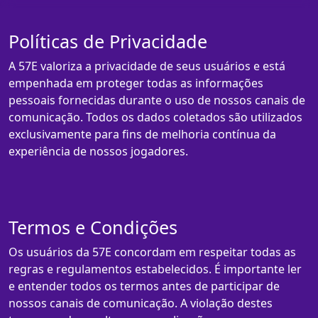
Políticas de Privacidade
A 57E valoriza a privacidade de seus usuários e está
empenhada em proteger todas as informações
pessoais fornecidas durante o uso de nossos canais de
comunicação. Todos os dados coletados são utilizados
exclusivamente para fins de melhoria contínua da
experiência de nossos jogadores.
Termos e Condições
Os usuários da 57E concordam em respeitar todas as
regras e regulamentos estabelecidos. É importante ler
e entender todos os termos antes de participar de
nossos canais de comunicação. A violação destes