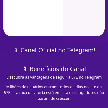
📱 Canal Oficial no Telegram!
📱 Benefícios do Canal
Descubra as vantagens de seguir a 57E no Telegram
Milhões de usuários entram todos os dias no site da
57E — a taxa de vitória está em alta e os jogadores não
param de crescer!