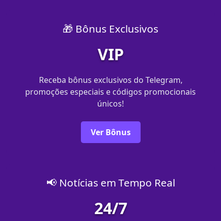
🎁 Bônus Exclusivos
VIP
Receba bônus exclusivos do Telegram,
promoções especiais e códigos promocionais
únicos!
Ver Bônus
📢 Notícias em Tempo Real
24/7