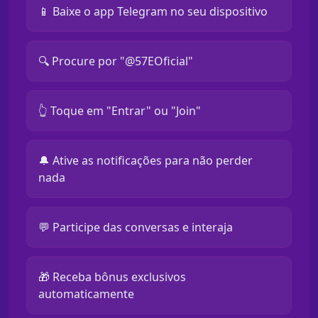
📱 Baixe o app Telegram no seu dispositivo
🔍 Procure por "@57EOficial"
👆 Toque em "Entrar" ou "Join"
🔔 Ative as notificações para não perder
nada
💬 Participe das conversas e interaja
🎁 Receba bônus exclusivos
automaticamente