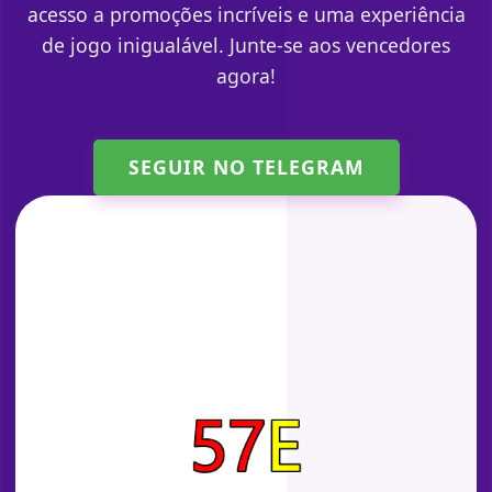
acesso a promoções incríveis e uma experiência
de jogo inigualável. Junte-se aos vencedores
agora!
SEGUIR NO TELEGRAM