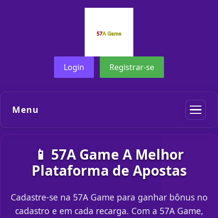
Login
Registrar-se
Menu
📱 57A Game A Melhor
Plataforma de Apostas
Cadastre-se na 57A Game para ganhar bônus no
cadastro e em cada recarga. Com a 57A Game,