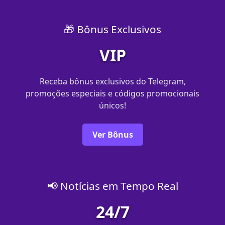
🎁 Bônus Exclusivos
VIP
Receba bônus exclusivos do Telegram,
promoções especiais e códigos promocionais
únicos!
Ver Bônus
📢 Notícias em Tempo Real
24/7