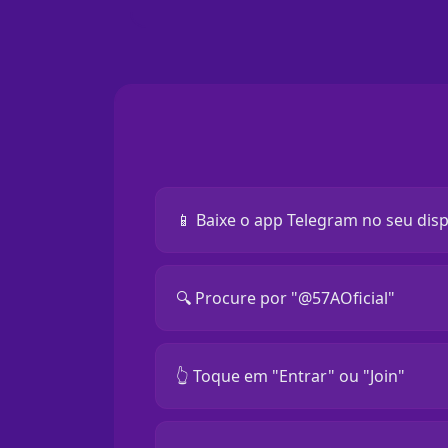
📱 Baixe o app Telegram no seu disp
🔍 Procure por "@57AOficial"
👆 Toque em "Entrar" ou "Join"