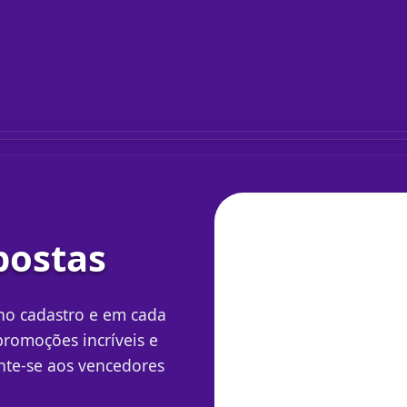
postas
no cadastro e em cada
promoções incríveis e
unte-se aos vencedores