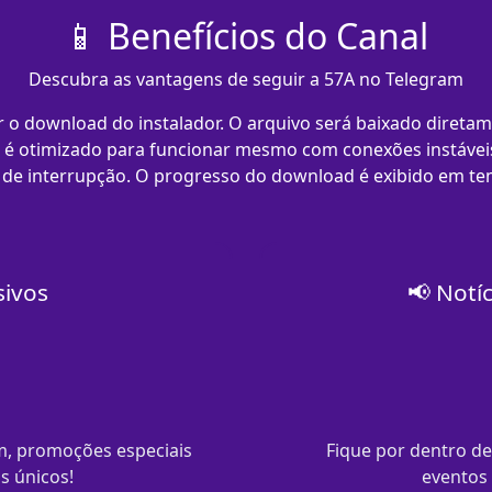
📱 Benefícios do Canal
Descubra as vantagens de seguir a 57A no Telegram
r o download do instalador. O arquivo será baixado diret
 é otimizado para funcionar mesmo com conexões instáv
de interrupção. O progresso do download é exibido em te
sivos
📢 Notí
m, promoções especiais
Fique por dentro d
s únicos!
eventos