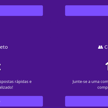
reto
👥 
t
espostas rápidas e
Junte-se a uma com
lizado!
compa
e