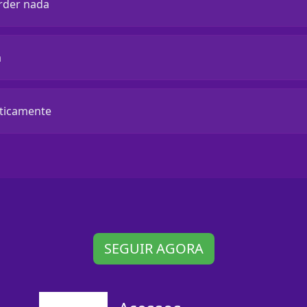
erder nada
a
aticamente
SEGUIR AGORA