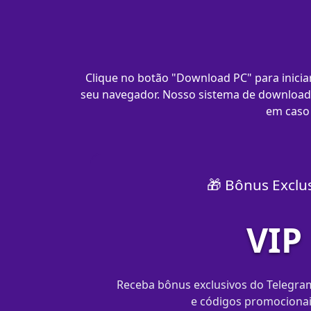
Clique no botão "Download PC" para inicia
seu navegador. Nosso sistema de download
em caso 
🎁 Bônus Exclu
VIP
Receba bônus exclusivos do Telegra
e códigos promocionai