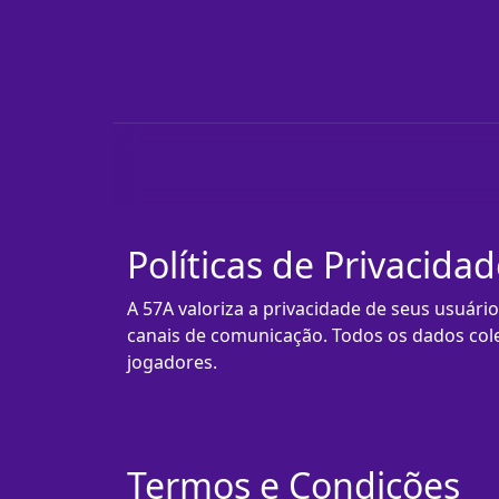
Políticas de Privacida
A 57A valoriza a privacidade de seus usuár
canais de comunicação. Todos os dados cole
jogadores.
Termos e Condições