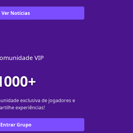
Ver Notícias
Comunidade VIP
1000+
unidade exclusiva de jogadores e
rtilhe experiências!
Entrar Grupo