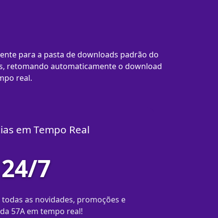
amente para a pasta de downloads padrão do
eis, retomando automaticamente o download
mpo real.
cias em Tempo Real
24/7
e todas as novidades, promoções e
 da 57A em tempo real!