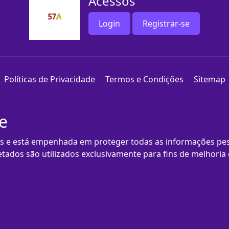
Acessos
Login
Registrar-se
Políticas de Privacidade
Termos e Condições
Sitemap
de
ios e está empenhada em proteger todas as informações pe
tados são utilizados exclusivamente para fins de melhoria