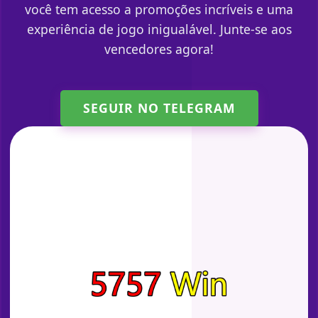
você tem acesso a promoções incríveis e uma
experiência de jogo inigualável. Junte-se aos
vencedores agora!
SEGUIR NO TELEGRAM