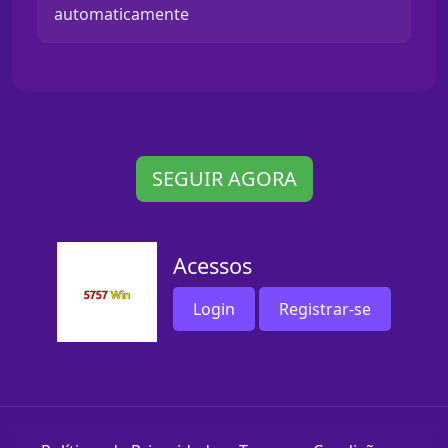
automaticamente
SEGUIR AGORA
Acessos
Login
Registrar-se