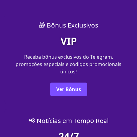
🎁 Bônus Exclusivos
VIP
Receba bônus exclusivos do Telegram,
promoções especiais e códigos promocionais
únicos!
Ver Bônus
📢 Notícias em Tempo Real
24/7