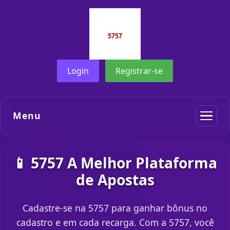
Login
Registrar-se
Menu
📱 5757 A Melhor Plataforma
de Apostas
Cadastre-se na 5757 para ganhar bônus no
cadastro e em cada recarga. Com a 5757, você