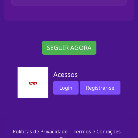
SEGUIR AGORA
Acessos
Login
Registrar-se
Políticas de Privacidade
Termos e Condições