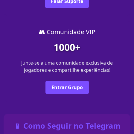
Falar Suporte
👥 Comunidade VIP
1000+
Junte-se a uma comunidade exclusiva de
jogadores e compartilhe experiências!
Entrar Grupo
📱 Como Seguir no Telegram