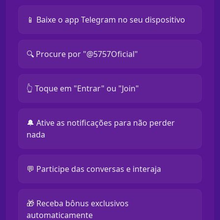
📱 Baixe o app Telegram no seu dispositivo
🔍 Procure por "@5757Oficial"
👆 Toque em "Entrar" ou "Join"
🔔 Ative as notificações para não perder
nada
💬 Participe das conversas e interaja
🎁 Receba bônus exclusivos
automaticamente