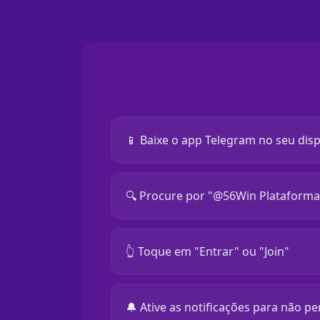
📱 Baixe o app Telegram no seu disp
🔍 Procure por "@56Win PlataformaO
👆 Toque em "Entrar" ou "Join"
🔔 Ative as notificações para não p