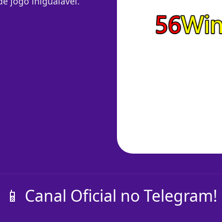
e jogo inigualável.
📱 Canal Oficial no Telegram!