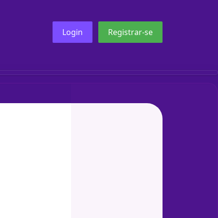
Login
Registrar-se