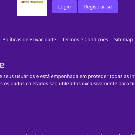
Login
Registrar-se
Políticas de Privacidade
Termos e Condições
Sitemap
de
de seus usuários e está empenhada em proteger todas as i
 os dados coletados são utilizados exclusivamente para fi