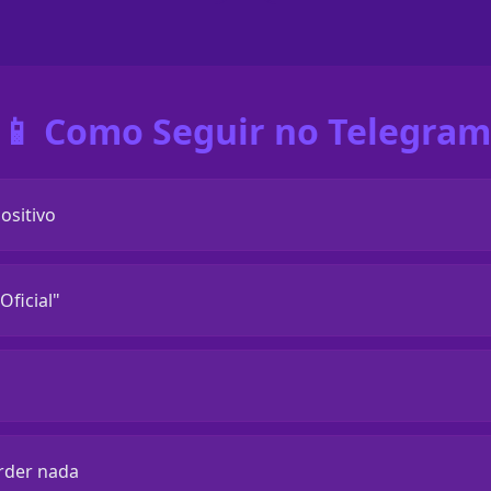
📱 Como Seguir no Telegram
ositivo
ficial"
erder nada