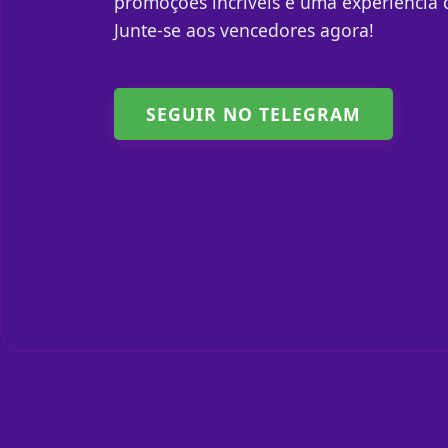
promoções incríveis e uma experiência d
Junte-se aos vencedores agora!
SEGUIR NO TELEGRAM