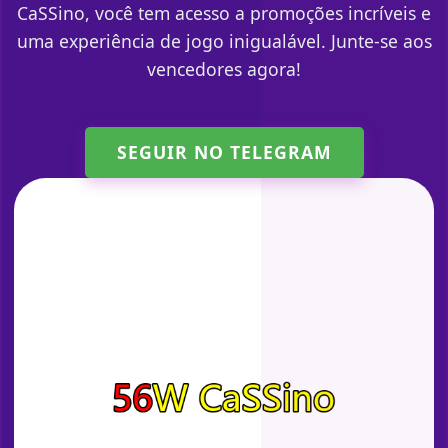
CaSSino, você tem acesso a promoções incríveis e
uma experiência de jogo inigualável. Junte-se aos
vencedores agora!
SEGUIR NO TELEGRAM