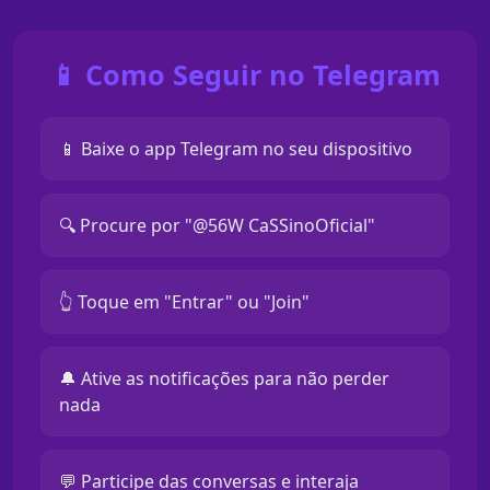
📱 Como Seguir no Telegram
📱 Baixe o app Telegram no seu dispositivo
🔍 Procure por "@56W CaSSinoOficial"
👆 Toque em "Entrar" ou "Join"
🔔 Ative as notificações para não perder
nada
💬 Participe das conversas e interaja