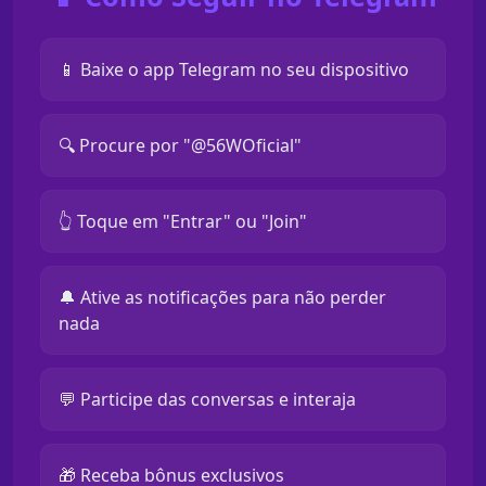
📱 Baixe o app Telegram no seu dispositivo
🔍 Procure por "@56WOficial"
👆 Toque em "Entrar" ou "Join"
🔔 Ative as notificações para não perder
nada
💬 Participe das conversas e interaja
🎁 Receba bônus exclusivos