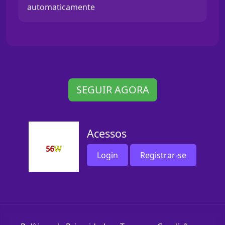
automaticamente
SEGUIR AGORA
Acessos
Login
Registrar-se