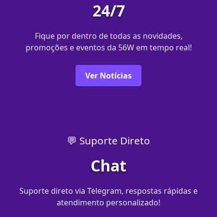
24/7
Fique por dentro de todas as novidades,
promoções e eventos da 56W em tempo real!
Ver Notícias
💬 Suporte Direto
Chat
Suporte direto via Telegram, respostas rápidas e
atendimento personalizado!