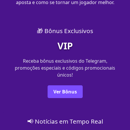
aposta e como se tornar um jogador melhor.
🎁 Bônus Exclusivos
VIP
Receba bônus exclusivos do Telegram,
promoções especiais e códigos promocionais
únicos!
Ver Bônus
📢 Notícias em Tempo Real