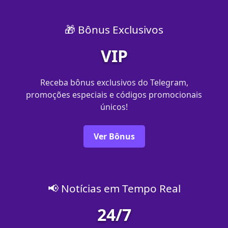
🎁 Bônus Exclusivos
VIP
Receba bônus exclusivos do Telegram,
promoções especiais e códigos promocionais
únicos!
Ver Bônus
📢 Notícias em Tempo Real
24/7