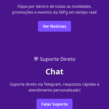
Fique por dentro de todas as novidades,
promoções e eventos da 56Pg em tempo real!
Ver Notícias
💬 Suporte Direto
Chat
Suporte direto via Telegram, respostas rápidas e
atendimento personalizado!
Falar Suporte