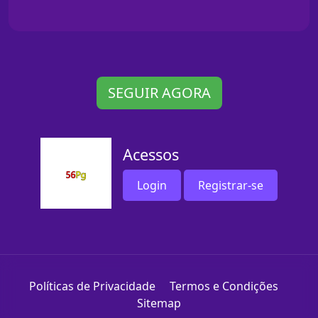
SEGUIR AGORA
Acessos
Login
Registrar-se
Políticas de Privacidade
Termos e Condições
Sitemap