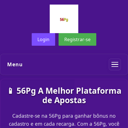
Login
Registrar-se
Menu
📱 56Pg A Melhor Plataforma
de Apostas
Cadastre-se na 56Pg para ganhar bônus no
cadastro e em cada recarga. Com a 56Pg, você