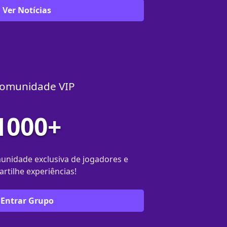
Ver Notícias
Comunidade VIP
1000+
unidade exclusiva de jogadores e
rtilhe experiências!
Entrar Grupo