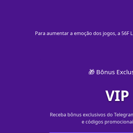
Para aumentar a emoção dos jogos, a 56F L
🎁 Bônus Exclu
VIP
Receba bônus exclusivos do Telegra
e códigos promocionai