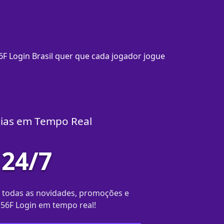
F Login Brasil quer que cada jogador jogue
cias em Tempo Real
24/7
e todas as novidades, promoções e
 56F Login em tempo real!