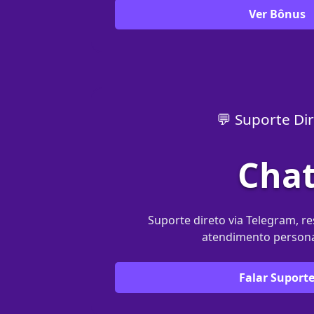
Ver Bônus
💬 Suporte Di
Cha
Suporte direto via Telegram, r
atendimento persona
Falar Suport