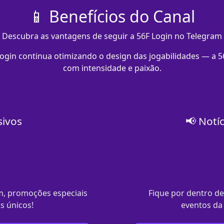
📱 Benefícios do Canal
Descubra as vantagens de seguir a 56F Login no Telegram
ogin continua otimizando o design das jogabilidades — a 56
com intensidade e paixão.
sivos
📢 Notí
m, promoções especiais
Fique por dentro d
s únicos!
eventos da