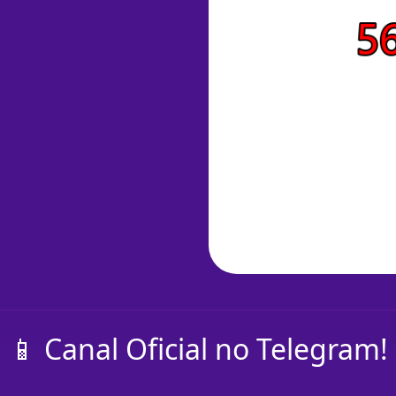
📱 Canal Oficial no Telegram!