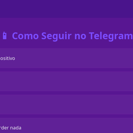
📱 Como Seguir no Telegram
ositivo
erder nada