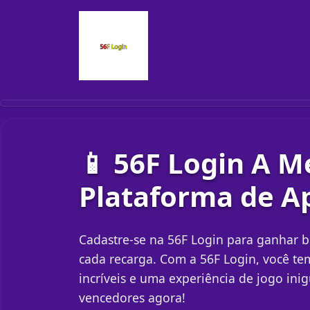
📱 56F Login A M
Plataforma de A
Cadastre-se na 56F Login para ganhar 
cada recarga. Com a 56F Login, você t
incríveis e uma experiência de jogo inig
vencedores agora!