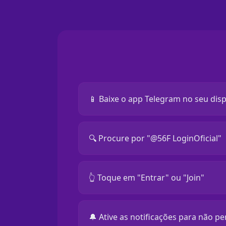
📱 Baixe o app Telegram no seu disp
🔍 Procure por "@56F LoginOficial"
👆 Toque em "Entrar" ou "Join"
🔔 Ative as notificações para não p