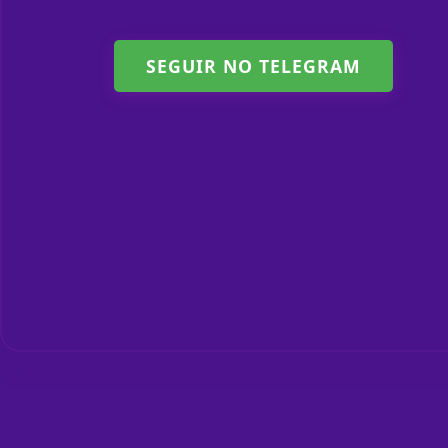
SEGUIR NO TELEGRAM