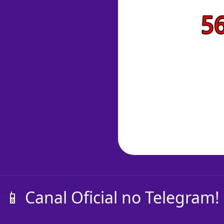
📱 Canal Oficial no Telegram!