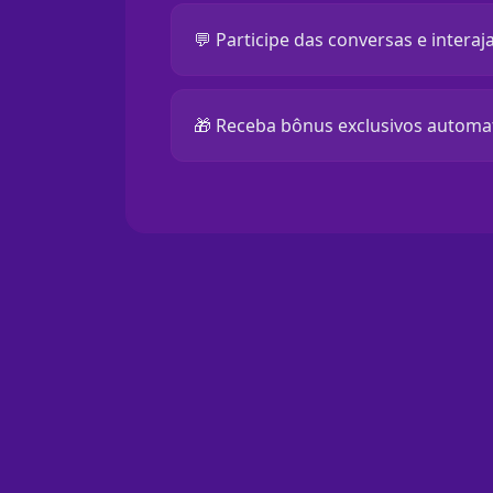
💬 Participe das conversas e interaj
🎁 Receba bônus exclusivos autom