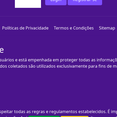
Políticas de Privacidade
Termos e Condições
Sitemap
de
 usuários e está empenhada em proteger todas as informaçõ
os coletados são utilizados exclusivamente para fins de m
eitar todas as regras e regulamentos estabelecidos. É im