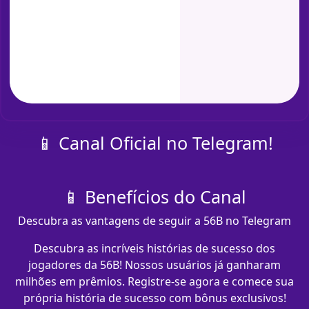
📱 Canal Oficial no Telegram!
📱 Benefícios do Canal
Descubra as vantagens de seguir a 56B no Telegram
Descubra as incríveis histórias de sucesso dos
jogadores da 56B! Nossos usuários já ganharam
milhões em prêmios. Registre-se agora e comece sua
própria história de sucesso com bônus exclusivos!