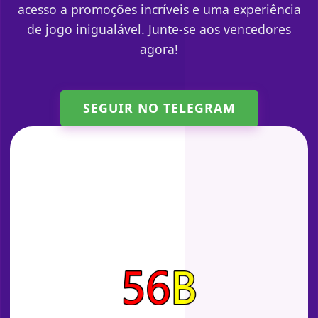
acesso a promoções incríveis e uma experiência
de jogo inigualável. Junte-se aos vencedores
agora!
SEGUIR NO TELEGRAM