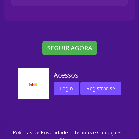
SEGUIR AGORA
Acessos
Login
Registrar-se
Políticas de Privacidade
Termos e Condições