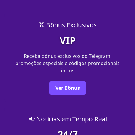
🎁 Bônus Exclusivos
VIP
Receba bônus exclusivos do Telegram,
promoções especiais e códigos promocionais
únicos!
Ver Bônus
📢 Notícias em Tempo Real
24/7