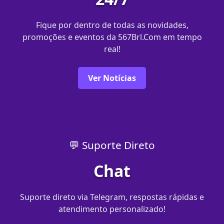
Fique por dentro de todas as novidades,
promoções e eventos da 567Brl.Com em tempo
real!
Ver Notícias
💬 Suporte Direto
Chat
Suporte direto via Telegram, respostas rápidas e
atendimento personalizado!