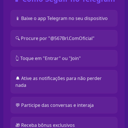
📱 Baixe o app Telegram no seu dispositivo
🔍 Procure por "@567Brl.ComOficial"
👆 Toque em "Entrar" ou "Join"
🔔 Ative as notificações para não perder
nada
💬 Participe das conversas e interaja
🎁 Receba bônus exclusivos