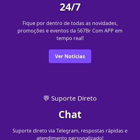
24/7
Fique por dentro de todas as novidades,
promoções e eventos da 567Br Com APP em
tempo real!
Ver Notícias
💬 Suporte Direto
Chat
Suporte direto via Telegram, respostas rápidas e
atendimento personalizado!