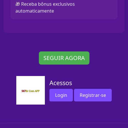
🎁 Receba bônus exclusivos
automaticamente
SEGUIR AGORA
Acessos
Login
Registrar-se