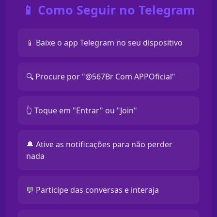
📱 Como Seguir no Telegram
📱 Baixe o app Telegram no seu dispositivo
🔍 Procure por "@567Br Com APPOficial"
👆 Toque em "Entrar" ou "Join"
🔔 Ative as notificações para não perder
nada
💬 Participe das conversas e interaja