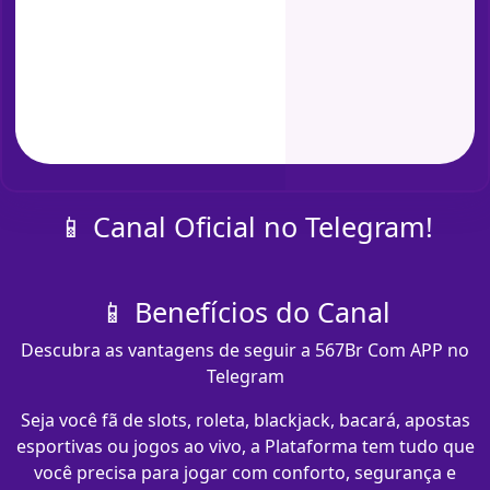
📱 Canal Oficial no Telegram!
📱 Benefícios do Canal
Descubra as vantagens de seguir a 567Br Com APP no
Telegram
Seja você fã de slots, roleta, blackjack, bacará, apostas
esportivas ou jogos ao vivo, a Plataforma tem tudo que
você precisa para jogar com conforto, segurança e