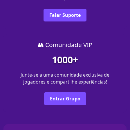
Falar Suporte
👥 Comunidade VIP
1000+
Junte-se a uma comunidade exclusiva de
jogadores e compartilhe experiências!
Entrar Grupo