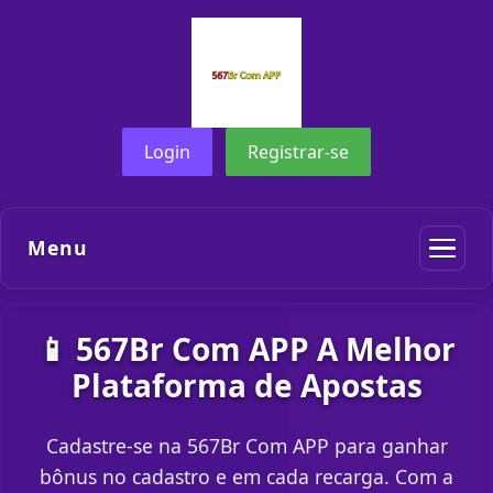
Login
Registrar-se
Menu
📱 567Br Com APP A Melhor
Plataforma de Apostas
Cadastre-se na 567Br Com APP para ganhar
bônus no cadastro e em cada recarga. Com a