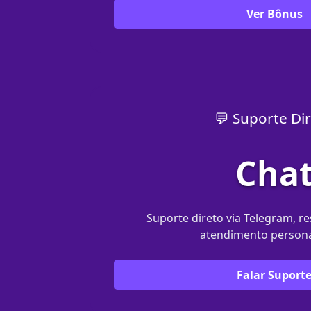
Ver Bônus
💬 Suporte Di
Cha
Suporte direto via Telegram, r
atendimento persona
Falar Suport