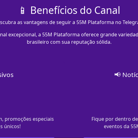
📱 Benefícios do Canal
scubra as vantagens de seguir a 55M Plataforma no Teleg
onal excepcional, a 55M Plataforma oferece grande varieda
brasileiro com sua reputação sólida.
sivos
📢 Notí
m, promoções especiais
Fique por dentro d
s únicos!
eventos da 55