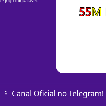
e jogo inigualável.
📱 Canal Oficial no Telegram!