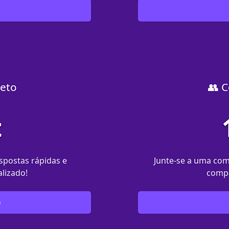
reto
👥 
t
espostas rápidas e
Junte-se a uma com
lizado!
compa
e