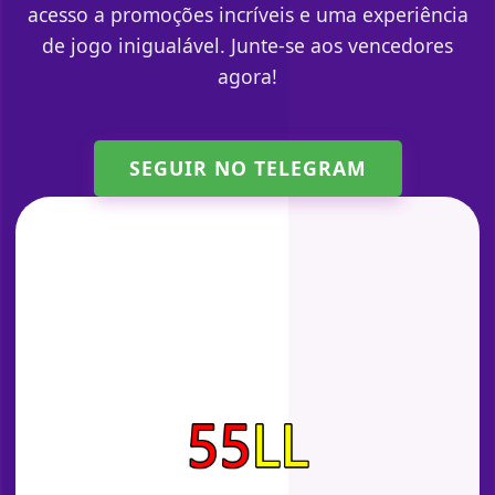
acesso a promoções incríveis e uma experiência
de jogo inigualável. Junte-se aos vencedores
agora!
SEGUIR NO TELEGRAM