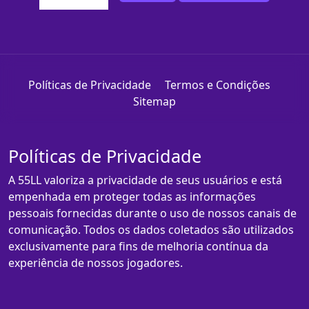
Políticas de Privacidade
Termos e Condições
Sitemap
Políticas de Privacidade
A 55LL valoriza a privacidade de seus usuários e está
empenhada em proteger todas as informações
pessoais fornecidas durante o uso de nossos canais de
comunicação. Todos os dados coletados são utilizados
exclusivamente para fins de melhoria contínua da
experiência de nossos jogadores.