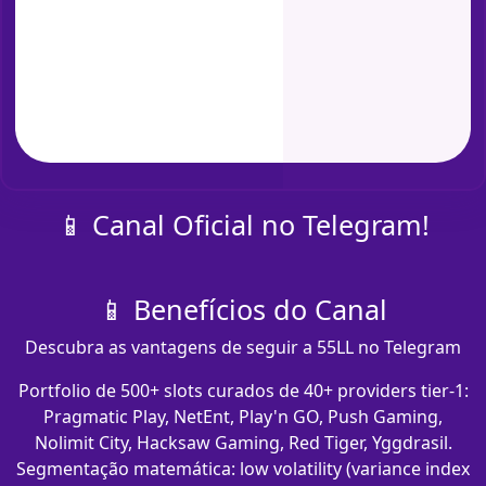
📱 Canal Oficial no Telegram!
📱 Benefícios do Canal
Descubra as vantagens de seguir a 55LL no Telegram
Portfolio de 500+ slots curados de 40+ providers tier-1:
Pragmatic Play, NetEnt, Play'n GO, Push Gaming,
Nolimit City, Hacksaw Gaming, Red Tiger, Yggdrasil.
Segmentação matemática: low volatility (variance index