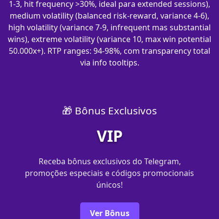
1-3, hit frequency >30%, ideal para extended sessions),
medium volatility (balanced risk-reward, variance 4-6),
high volatility (variance 7-9, infrequent mas substantial
wins), extreme volatility (variance 10, max win potential
50.000x+). RTP ranges: 94-98%, com transparency total
via info tooltips.
🎁 Bônus Exclusivos
VIP
Receba bônus exclusivos do Telegram,
promoções especiais e códigos promocionais
únicos!
Ver Bônus