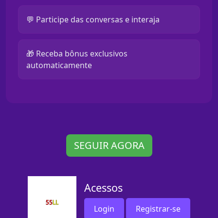
💬 Participe das conversas e interaja
🎁 Receba bônus exclusivos
automaticamente
SEGUIR AGORA
Acessos
Login
Registrar-se