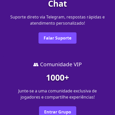
Chat
Suporte direto via Telegram, respostas rápidas e
atendimento personalizado!
Falar Suporte
👥 Comunidade VIP
1000+
Junte-se a uma comunidade exclusiva de
jogadores e compartilhe experiências!
Entrar Grupo