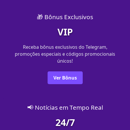
🎁 Bônus Exclusivos
VIP
Receba bônus exclusivos do Telegram,
promoções especiais e códigos promocionais
únicos!
Ver Bônus
📢 Notícias em Tempo Real
24/7