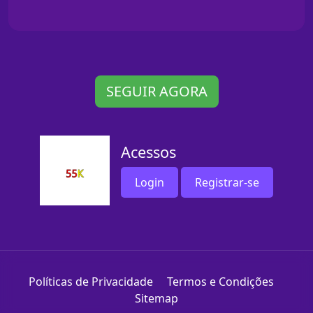
SEGUIR AGORA
Acessos
Login
Registrar-se
Políticas de Privacidade
Termos e Condições
Sitemap