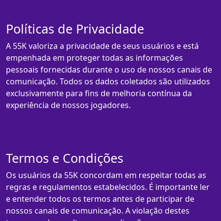
Políticas de Privacidade
A 55K valoriza a privacidade de seus usuários e está
empenhada em proteger todas as informações
pessoais fornecidas durante o uso de nossos canais de
comunicação. Todos os dados coletados são utilizados
exclusivamente para fins de melhoria contínua da
experiência de nossos jogadores.
Termos e Condições
Os usuários da 55K concordam em respeitar todas as
regras e regulamentos estabelecidos. É importante ler
e entender todos os termos antes de participar de
nossos canais de comunicação. A violação destes