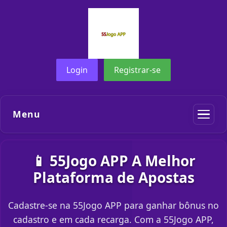
Login
Registrar-se
Menu
📱 55Jogo APP A Melhor
Plataforma de Apostas
Cadastre-se na 55Jogo APP para ganhar bônus no
cadastro e em cada recarga. Com a 55Jogo APP,