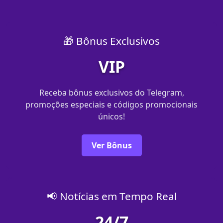
🎁 Bônus Exclusivos
VIP
Receba bônus exclusivos do Telegram,
promoções especiais e códigos promocionais
únicos!
Ver Bônus
📢 Notícias em Tempo Real
24/7