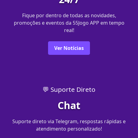
Fique por dentro de todas as novidades,
promoções e eventos da 55Jogo APP em tempo
real!
Ver Notícias
💬 Suporte Direto
Chat
Suporte direto via Telegram, respostas rápidas e
atendimento personalizado!