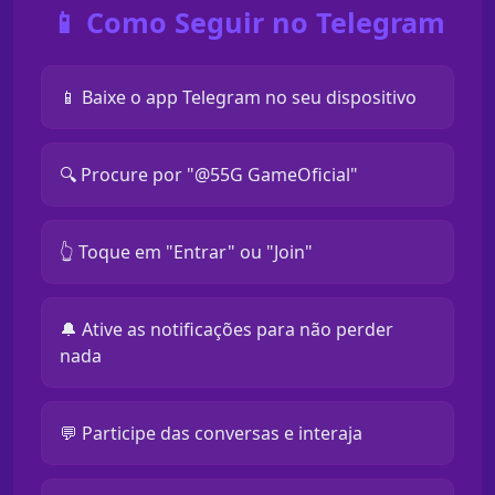
📱 Como Seguir no Telegram
📱 Baixe o app Telegram no seu dispositivo
🔍 Procure por "@55G GameOficial"
👆 Toque em "Entrar" ou "Join"
🔔 Ative as notificações para não perder
nada
💬 Participe das conversas e interaja