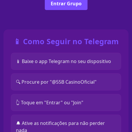
Entrar Grupo
📱 Como Seguir no Telegram
📱 Baixe o app Telegram no seu dispositivo
🔍 Procure por "@55B CasinoOficial"
👆 Toque em "Entrar" ou "Join"
🔔 Ative as notificações para não perder
nada