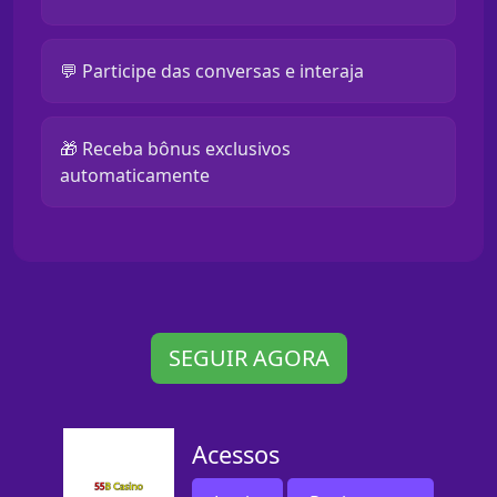
💬 Participe das conversas e interaja
🎁 Receba bônus exclusivos
automaticamente
SEGUIR AGORA
Acessos