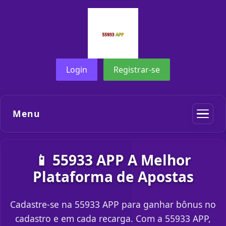
Login
Registrar-se
Menu
📱 55933 APP A Melhor
Plataforma de Apostas
Cadastre-se na 55933 APP para ganhar bônus no
cadastro e em cada recarga. Com a 55933 APP,