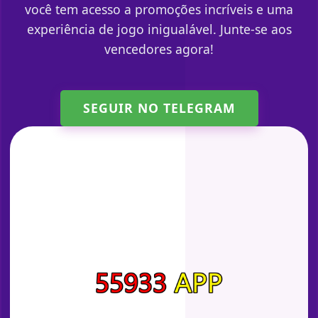
você tem acesso a promoções incríveis e uma
experiência de jogo inigualável. Junte-se aos
vencedores agora!
SEGUIR NO TELEGRAM