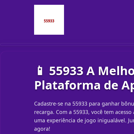
📱 55933 A Melh
Plataforma de A
Cadastre-se na 55933 para ganhar bônu
recarga. Com a 55933, você tem acesso 
uma experiência de jogo inigualável. J
agora!