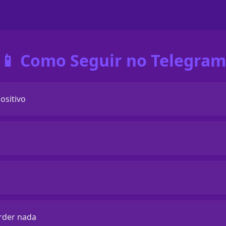
📱 Como Seguir no Telegram
ositivo
erder nada