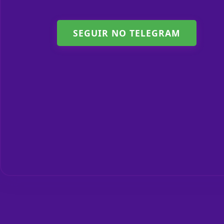
SEGUIR NO TELEGRAM