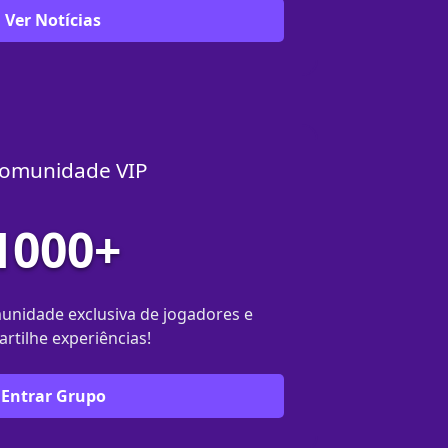
Ver Notícias
Comunidade VIP
1000+
unidade exclusiva de jogadores e
rtilhe experiências!
Entrar Grupo