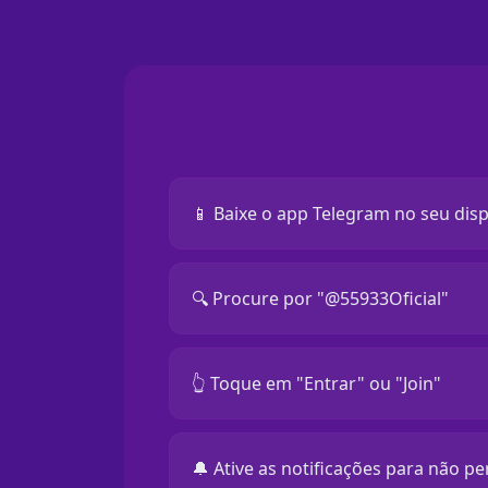
📱 Baixe o app Telegram no seu disp
🔍 Procure por "@55933Oficial"
👆 Toque em "Entrar" ou "Join"
🔔 Ative as notificações para não p