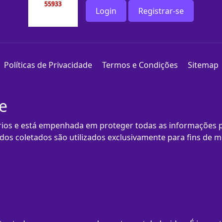
Login
Registrar-se
Políticas de Privacidade
Termos e Condições
Sitemap
de
ários e está empenhada em proteger todas as informações 
os coletados são utilizados exclusivamente para fins de m