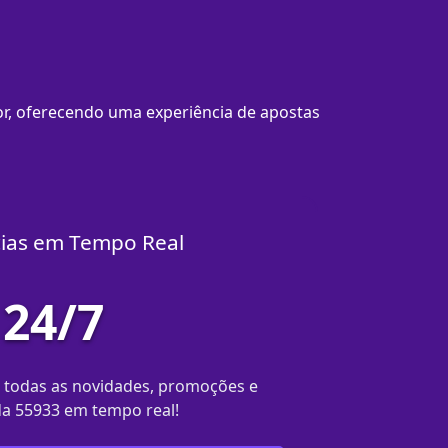
tor, oferecendo uma experiência de apostas
cias em Tempo Real
24/7
e todas as novidades, promoções e
da 55933 em tempo real!