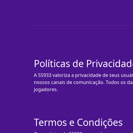
Políticas de Privacida
A 55933 valoriza a privacidade de seus usu
nossos canais de comunicação. Todos os dad
jogadores.
Termos e Condições