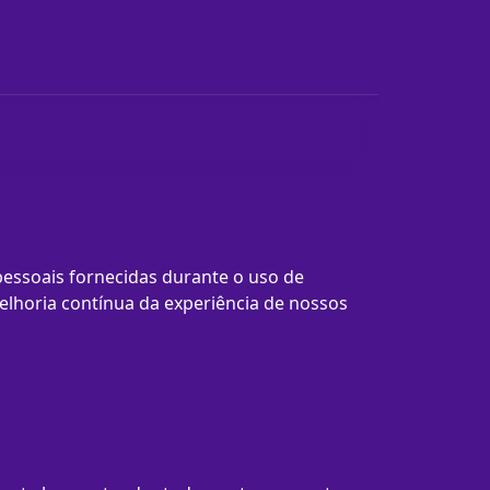
pessoais fornecidas durante o uso de
elhoria contínua da experiência de nossos