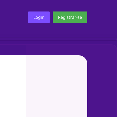
Login
Registrar-se